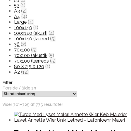
57
(1)
A3
(2)
A4
(4)
Large
(4)
100x140
(1)
100x140 (akusti
(4)
100x140 (lærred
(5)
36
(2)
70x100
(5)
70x100 (akustik
(5)
70x100 (lærreds
(5)
80 X 2.5 X 120
(1)
A2
(12)
Filter
Forside
/
Side 29
Viser 701–725 af 775 resultater