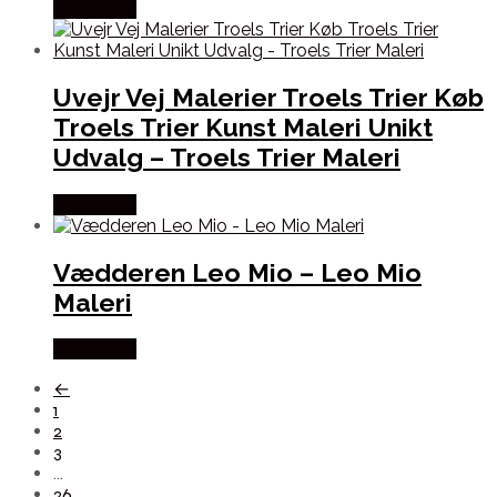
Købes Her
Uvejr Vej Malerier Troels Trier Køb
Troels Trier Kunst Maleri Unikt
Udvalg – Troels Trier Maleri
Købes Her
Vædderen Leo Mio – Leo Mio
Maleri
Købes Her
←
1
2
3
…
26