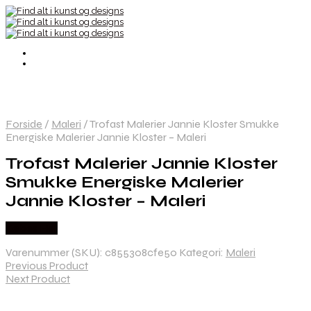
Forside
/
Maleri
/
Trofast Malerier Jannie Kloster Smukke
Energiske Malerier Jannie Kloster – Maleri
Trofast Malerier Jannie Kloster
Smukke Energiske Malerier
Jannie Kloster – Maleri
Købes Her
Varenummer (SKU):
c855308cfe50
Kategori:
Maleri
Previous Product
Next Product