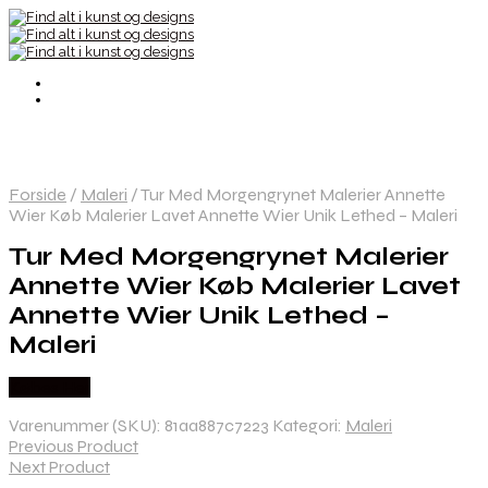
Forside
/
Maleri
/
Tur Med Morgengrynet Malerier Annette
Wier Køb Malerier Lavet Annette Wier Unik Lethed – Maleri
Tur Med Morgengrynet Malerier
Annette Wier Køb Malerier Lavet
Annette Wier Unik Lethed –
Maleri
Købes Her
Varenummer (SKU):
81aa887c7223
Kategori:
Maleri
Previous Product
Next Product