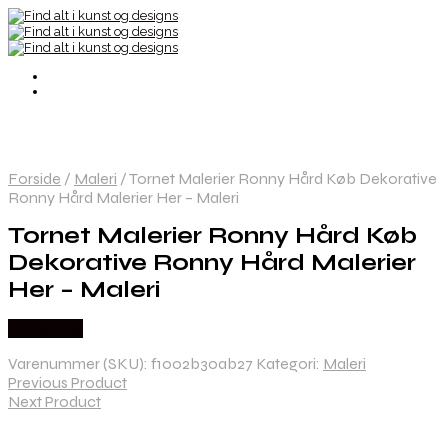
Forside
/
Maleri
/
Tornet Malerier Ronny Hård Køb Dekorative
Ronny Hård Malerier Her – Maleri
Tornet Malerier Ronny Hård Køb
Dekorative Ronny Hård Malerier
Her – Maleri
Købes Her
Varenummer (SKU):
f1002b30ab27
Kategori:
Maleri
Previous Product
Next Product