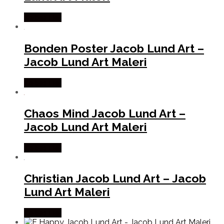
Købes Her
Bonden Poster Jacob Lund Art –
Jacob Lund Art Maleri
Købes Her
Chaos Mind Jacob Lund Art –
Jacob Lund Art Maleri
Købes Her
Christian Jacob Lund Art – Jacob
Lund Art Maleri
Købes Her