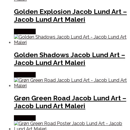
Golden Explosion Jacob Lund Art –
Jacob Lund Art Maleri
Købes Her
Golden Shadows Jacob Lund Art –
Jacob Lund Art Maleri
Købes Her
Grøn Green Road Jacob Lund Art –
Jacob Lund Art Maleri
Købes Her