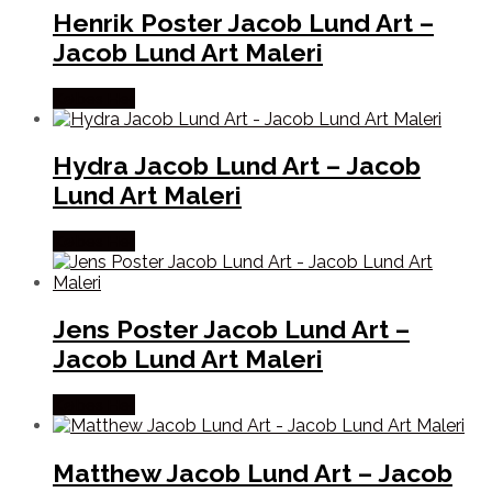
Henrik Poster Jacob Lund Art –
Jacob Lund Art Maleri
Købes Her
Hydra Jacob Lund Art – Jacob
Lund Art Maleri
Købes Her
Jens Poster Jacob Lund Art –
Jacob Lund Art Maleri
Købes Her
Matthew Jacob Lund Art – Jacob