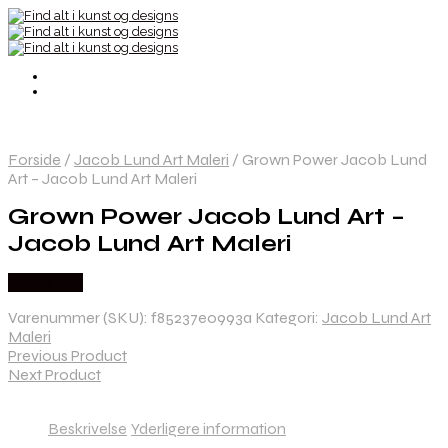
Forside
/
Jacob Lund Art Maleri
/
Grown Power Jacob Lund
Art – Jacob Lund Art Maleri
Grown Power Jacob Lund Art –
Jacob Lund Art Maleri
Købes Her
Varenummer (SKU):
f85237e0993a
Kategori:
Jacob Lund Art
Maleri
Previous Product
Next Product
Beskrivelse
Yderligere information