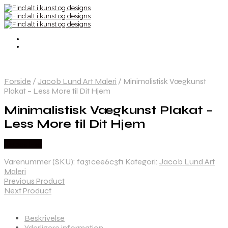
Forside
/
Jacob Lund Art Maleri
/
Minimalistisk Vægkunst
Plakat – Less More til Dit Hjem
Minimalistisk Vægkunst Plakat –
Less More til Dit Hjem
Købes Her
Varenummer (SKU):
fa31cee6c3f1
Kategori:
Jacob Lund Art
Maleri
Previous Product
Next Product
Beskrivelse
Yderligere information