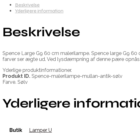
Beskrivelse
Yderligere information
Beskrivelse
Spence Large G9 60 cm malerilampe. Spence large G9 60 cm 
farver ser ægte ud. Ved lysdæmpning af denne pære opnå
Yderlige produktinformationer.
Produkt ID.
Spence-malerilampe-mullan-antik-sølv
Farve. Sølv
Yderligere informat
Butik
Lamper U