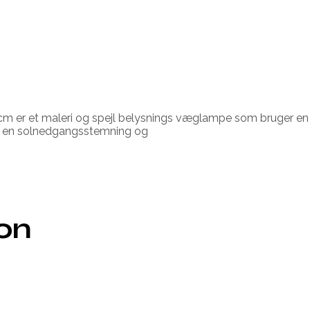
er et maleri og spejl belysnings væglampe som bruger en ha
s en solnedgangsstemning og
ion