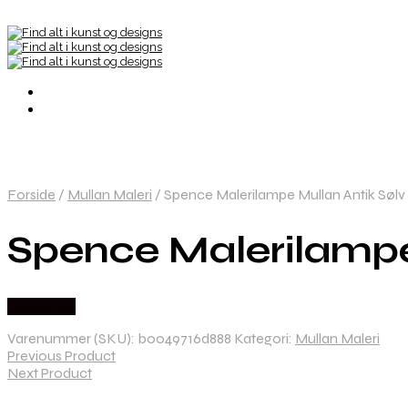
Forside
/
Mullan Maleri
/
Spence Malerilampe Mullan Antik Sølv 
Spence Malerilampe 
Købes Her
Varenummer (SKU):
b0049716d888
Kategori:
Mullan Maleri
Previous Product
Next Product