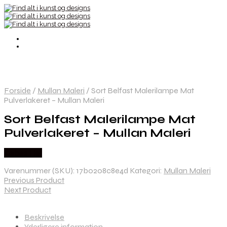
Forside
/
Mullan Maleri
/
Sort Belfast Malerilampe Mat
Pulverlakeret – Mullan Maleri
Sort Belfast Malerilampe Mat
Pulverlakeret – Mullan Maleri
Købes Her
Varenummer (SKU):
17b0208c8e4d
Kategori:
Mullan Maleri
Previous Product
Next Product
Beskrivelse
Yderligere information