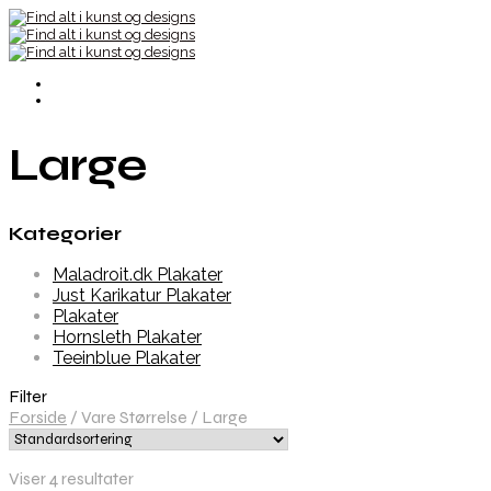
Large
Kategorier
Maladroit.dk Plakater
Just Karikatur Plakater
Plakater
Hornsleth Plakater
Teeinblue Plakater
Filter
Forside
/
Vare Størrelse
/
Large
Viser 4 resultater