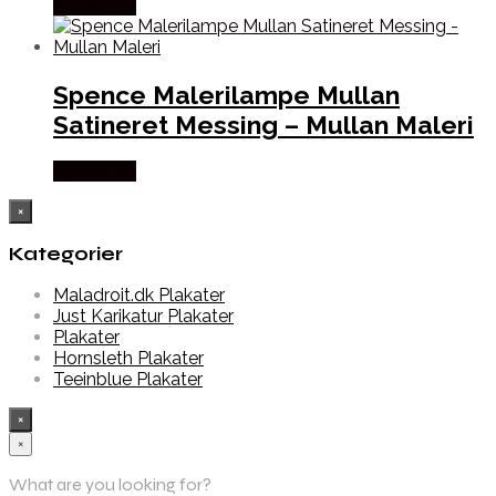
Købes Her
Spence Malerilampe Mullan
Satineret Messing – Mullan Maleri
Købes Her
×
Kategorier
Maladroit.dk Plakater
Just Karikatur Plakater
Plakater
Hornsleth Plakater
Teeinblue Plakater
×
×
What are you looking for?