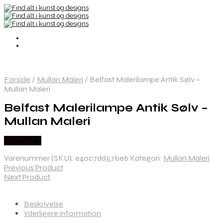
Forside
/
Mullan Maleri
/
Belfast Malerilampe Antik Sølv –
Mullan Maleri
Belfast Malerilampe Antik Sølv –
Mullan Maleri
Købes Her
Varenummer (SKU):
e40c7dd57be6
Kategori:
Mullan Maleri
Previous Product
Next Product
Beskrivelse
Yderligere information