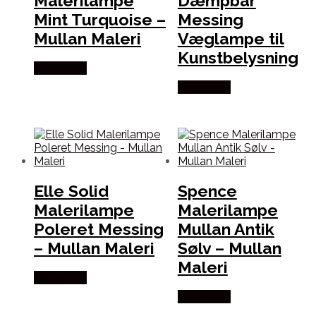
Malerilampe
Dæmpbar
Mint Turquoise –
Messing
Mullan Maleri
Væglampe til
Kunstbelysning
Købes Her
Købes Her
Elle Solid
Spence
Malerilampe
Malerilampe
Poleret Messing
Mullan Antik
– Mullan Maleri
Sølv – Mullan
Maleri
Købes Her
Købes Her