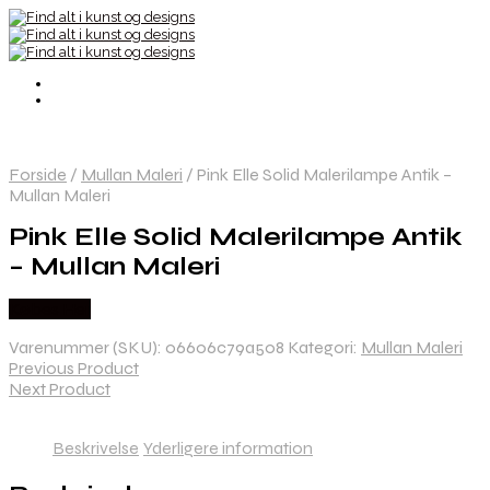
Forside
/
Mullan Maleri
/
Pink Elle Solid Malerilampe Antik –
Mullan Maleri
Pink Elle Solid Malerilampe Antik
– Mullan Maleri
Købes Her
Varenummer (SKU):
06606c79a508
Kategori:
Mullan Maleri
Previous Product
Next Product
Beskrivelse
Yderligere information