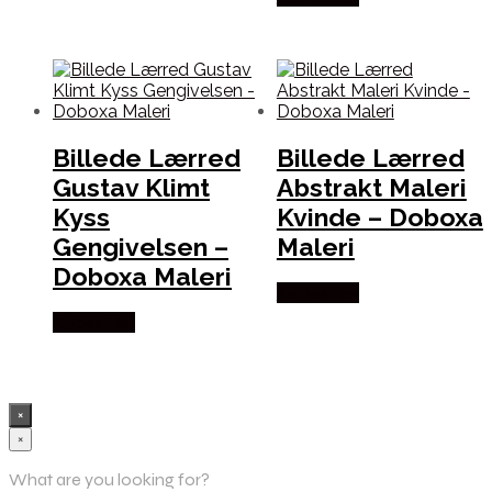
Billede Lærred
Billede Lærred
Gustav Klimt
Abstrakt Maleri
Kyss
Kvinde – Doboxa
Gengivelsen –
Maleri
Doboxa Maleri
Købes Her
Købes Her
×
×
What are you looking for?