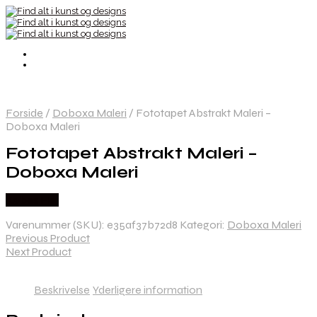
Forside
/
Doboxa Maleri
/
Fototapet Abstrakt Maleri –
Doboxa Maleri
Fototapet Abstrakt Maleri –
Doboxa Maleri
Købes Her
Varenummer (SKU):
e35af37b72d8
Kategori:
Doboxa Maleri
Previous Product
Next Product
Beskrivelse
Yderligere information