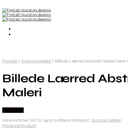
Forside
/
Doboxa Maleri
/
Billede Lærred Abstrakt Maleri New 
Billede Lærred Abst
Maleri
Købes Her
Varenummer (SKU):
a41972c88eb2
Kategori:
Doboxa Maleri
Previous Product