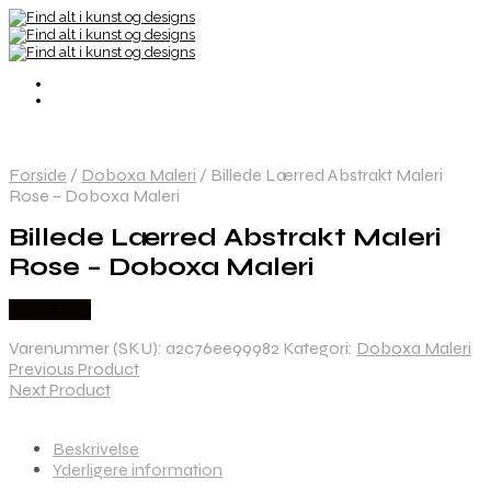
Forside
/
Doboxa Maleri
/
Billede Lærred Abstrakt Maleri
Rose – Doboxa Maleri
Billede Lærred Abstrakt Maleri
Rose – Doboxa Maleri
Købes Her
Varenummer (SKU):
a2c76ee99982
Kategori:
Doboxa Maleri
Previous Product
Next Product
Beskrivelse
Yderligere information