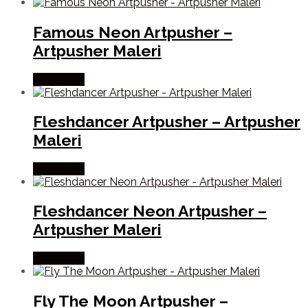
Famous Neon Artpusher –
Artpusher Maleri
Købes Her
Fleshdancer Artpusher – Artpusher
Maleri
Købes Her
Fleshdancer Neon Artpusher –
Artpusher Maleri
Købes Her
Fly The Moon Artpusher –