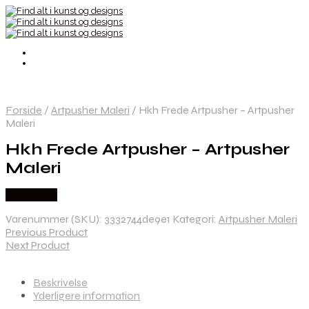
Forside
/
Artpusher Maleri
/
Hkh Frede Artpusher – Artpusher
Maleri
Hkh Frede Artpusher – Artpusher
Maleri
Købes Her
Varenummer (SKU):
3332744de9e1
Kategori:
Artpusher Maleri
Previous Product
Next Product
Beskrivelse
Yderligere information