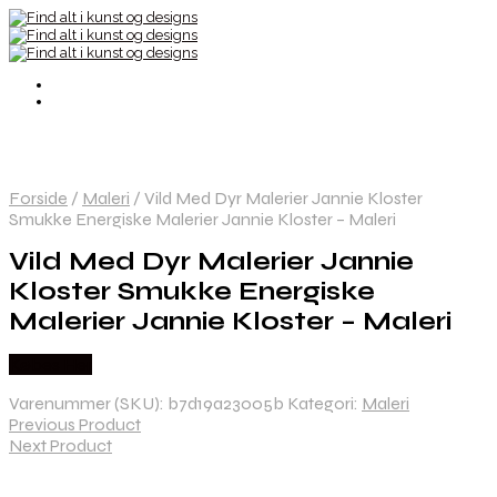
Forside
/
Maleri
/
Vild Med Dyr Malerier Jannie Kloster
Smukke Energiske Malerier Jannie Kloster – Maleri
Vild Med Dyr Malerier Jannie
Kloster Smukke Energiske
Malerier Jannie Kloster – Maleri
Købes Her
Varenummer (SKU):
b7d19a23005b
Kategori:
Maleri
Previous Product
Next Product