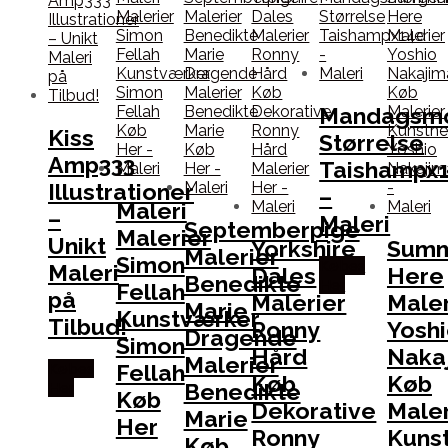
Mandagsm
Kiss
Størrelse
Amp333
Taishampx
Illustrationer
–
Maleri
–
Maleri
Septemberpige
Malerier
Unikt
Yorkshire
Sum
Malerier
Simon
Købes
Maleri
Dales
Here
Benedikte
Her
Fellah
på
Malerier
Maler
Marie
Kunstværker
Tilbud!
Ronny
Yosh
Dragende
Simon
Hård
Naka
Malerier
Fellah
Købes
Køb
Køb
Benedikte
Her
Køb
Dekorative
Maler
Marie
Her
Ronny
Kuns
Køb