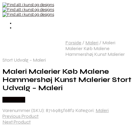
Forside
/
Maleri
/
Maleri
Malerier Køb Malene
Hammershøj Kunst Malerier
Stort Udvalg – Maleri
Maleri Malerier Køb Malene
Hammershøj Kunst Malerier Stort
Udvalg – Maleri
Købes Her
Varenummer (SKU):
8716985f68f2
Kategori:
Maleri
Previous Product
Next Product