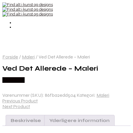
Forside
/
Maleri
/
Ved Det Allerede – Maleri
Ved Det Allerede – Maleri
Købes Her
Varenummer (SKU):
86fba2edd504
Kategori:
Maleri
Previous Product
Next Product
Beskrivelse
Yderligere information