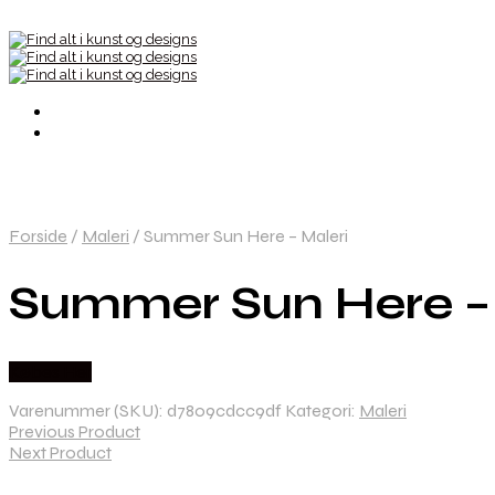
Forside
/
Maleri
/
Summer Sun Here – Maleri
Summer Sun Here – 
Købes Her
Varenummer (SKU):
d7809cdcc9df
Kategori:
Maleri
Previous Product
Next Product