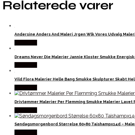
Relaterede varer
Andersine Anders And Maleri Jrgen Wlk Vores Udvalg Maleri
Købes Her
Dreams Never Die Malerier Jannie Kloster Smukke Energiske
Købes Her
Vild Flora Malerier Helle Bang Smukke Skulpturer Skabt Hel
Købes Her
Drivtømmer Malerier Per Flemming Smukke Malerier Lavet 
Købes Her
Søndagsmorgenbord Størrelse 60×80 Taishampx14d – Male
Købes Her