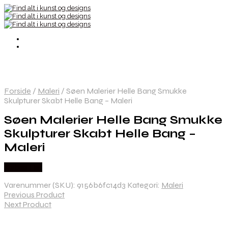
Forside
/
Maleri
/
Søen Malerier Helle Bang Smukke
Skulpturer Skabt Helle Bang – Maleri
Søen Malerier Helle Bang Smukke
Skulpturer Skabt Helle Bang –
Maleri
Købes Her
Varenummer (SKU):
9156b6fc14d3
Kategori:
Maleri
Previous Product
Next Product