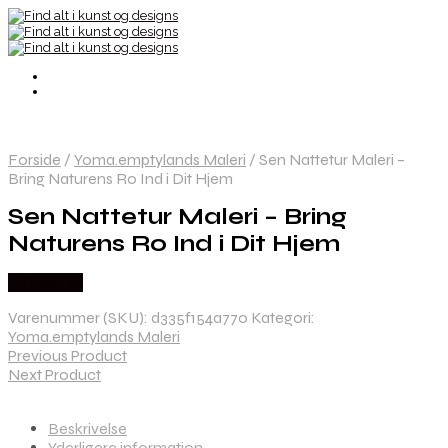
Forside
/
Yoma.emptylands Maleri
/
Sen Nattetur Maleri –
Bring Naturens Ro Ind i Dit Hjem
Sen Nattetur Maleri – Bring
Naturens Ro Ind i Dit Hjem
Købes Her
Varenummer (SKU):
d335f154a770
Kategori:
Yoma.emptylands Maleri
Previous Product
Next Product
Beskrivelse
Yderligere information