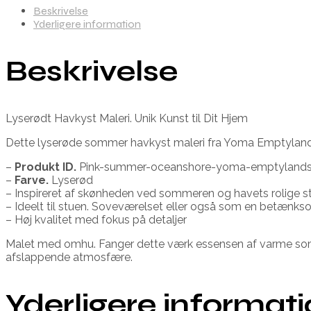
Beskrivelse
Yderligere information
Beskrivelse
Lyserødt Havkyst Maleri. Unik Kunst til Dit Hjem
Dette lyserøde sommer havkyst maleri fra Yoma Emptylands er e
–
Produkt ID.
Pink-summer-oceanshore-yoma-emptyland
–
Farve.
Lyserød
– Inspireret af skønheden ved sommeren og havets rolige 
– Ideelt til stuen. Soveværelset eller også som en betænk
– Høj kvalitet med fokus på detaljer
Malet med omhu. Fanger dette værk essensen af varme sommer
afslappende atmosfære.
Yderligere informat