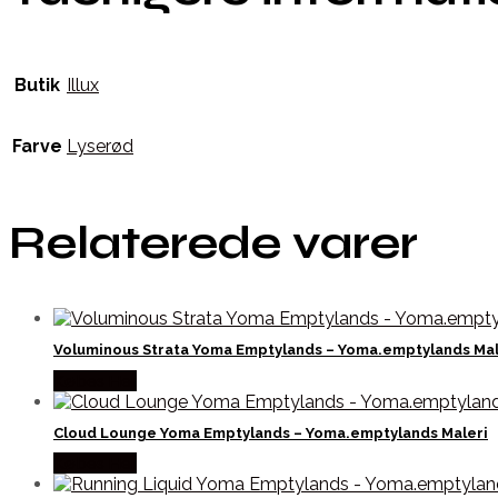
Butik
Illux
Farve
Lyserød
Relaterede varer
Voluminous Strata Yoma Emptylands – Yoma.emptylands Mal
Købes Her
Cloud Lounge Yoma Emptylands – Yoma.emptylands Maleri
Købes Her