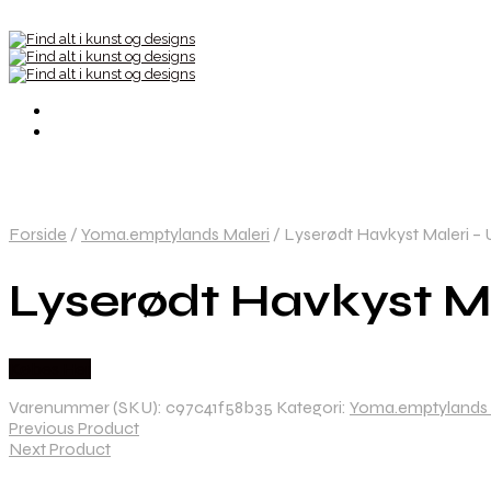
Forside
/
Yoma.emptylands Maleri
/
Lyserødt Havkyst Maleri – U
Lyserødt Havkyst Mal
Købes Her
Varenummer (SKU):
c97c41f58b35
Kategori:
Yoma.emptylands 
Previous Product
Next Product