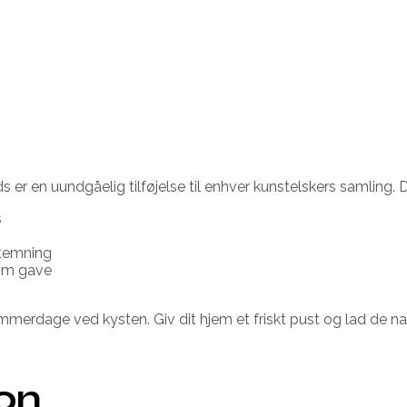
n uundgåelig tilføjelse til enhver kunstelskers samling. Det t
s
stemning
som gave
dage ved kysten. Giv dit hjem et friskt pust og lad de natur
ion