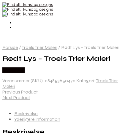
Forside
/
Troels Trier Maleri
/
Rødt Lys – Troels Trier Maleri
Rødt Lys – Troels Trier Maleri
Købes Her
Varenummer (SKU):
e8485365047a
Kategori:
Troels Trier
Maleri
Previous Product
Next Product
Beskrivelse
Yderligere information
Beskrivelse