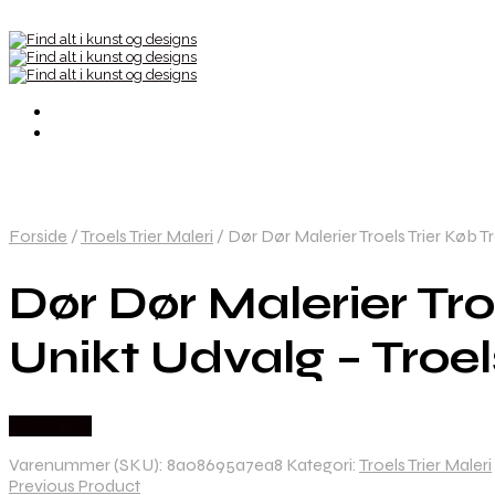
Forside
/
Troels Trier Maleri
/
Dør Dør Malerier Troels Trier Køb Tro
Dør Dør Malerier Troe
Unikt Udvalg – Troels
Købes Her
Varenummer (SKU):
8a08695a7ea8
Kategori:
Troels Trier Maleri
Previous Product