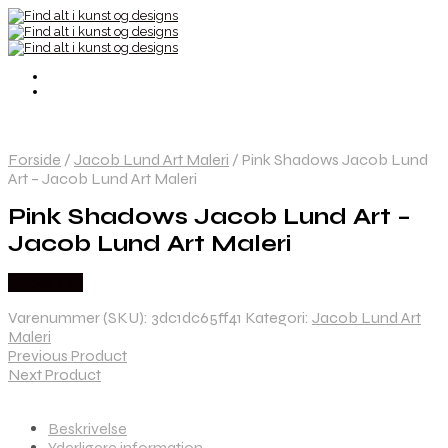
Forside
/
Jacob Lund Art Maleri
/
Pink Shadows Jacob Lund
Art – Jacob Lund Art Maleri
Pink Shadows Jacob Lund Art –
Jacob Lund Art Maleri
Købes Her
Varenummer (SKU):
3dc1dc65ff41
Kategori:
Jacob Lund Art
Maleri
Previous Product
Next Product
Beskrivelse
Yderligere information