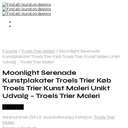
Forside
/
Troels Trier Maleri
/
Moonlight Serenade
Kunstplakater Troels Trier Køb Troels Trier Kunst Maleri Unikt
Udvalg – Troels Trier Maleri
Moonlight Serenade
Kunstplakater Troels Trier Køb
Troels Trier Kunst Maleri Unikt
Udvalg – Troels Trier Maleri
Købes Her
Varenummer (SKU):
a092bdbe9d43
Kategori:
Troels Trier
Maleri
Previous Product