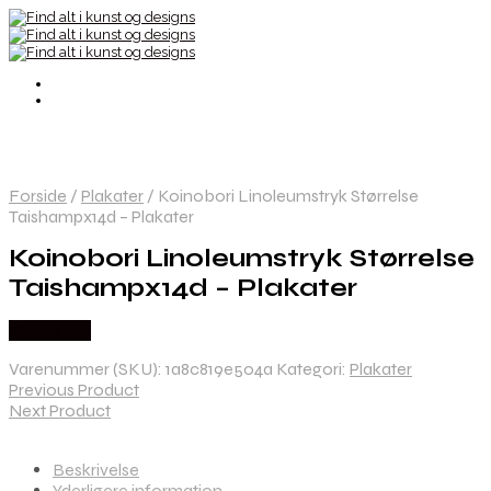
Forside
/
Plakater
/
Koinobori Linoleumstryk Størrelse
Taishampx14d – Plakater
Koinobori Linoleumstryk Størrelse
Taishampx14d – Plakater
Købes Her
Varenummer (SKU):
1a8c819e504a
Kategori:
Plakater
Previous Product
Next Product
Beskrivelse
Yderligere information