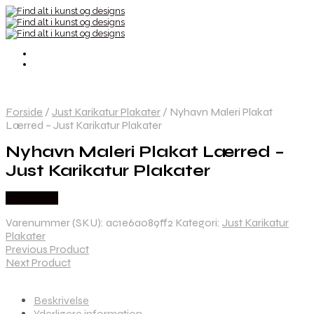
Forside
/
Just Karikatur Plakater
/
Nyhavn Maleri Plakat
Lærred – Just Karikatur Plakater
Nyhavn Maleri Plakat Lærred –
Just Karikatur Plakater
Købes Her
Varenummer (SKU):
ac1e6a089ff2
Kategori:
Just Karikatur
Plakater
Previous Product
Next Product
Beskrivelse
Yderligere information