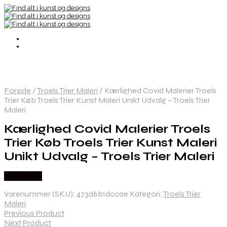
Forside
/
Troels Trier Maleri
/
Kærlighed Covid Malerier Troels
Trier Køb Troels Trier Kunst Maleri Unikt Udvalg – Troels Trier
Maleri
Kærlighed Covid Malerier Troels
Trier Køb Troels Trier Kunst Maleri
Unikt Udvalg – Troels Trier Maleri
Købes Her
Varenummer (SKU):
473d6b1dccae
Kategori:
Troels Trier
Maleri
Previous Product
Next Product