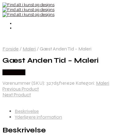
Forside
/
Maleri
/
Gæst Anden Tid – Maleri
Gæst Anden Tid – Maleri
Købes Her
Varenummer (SKU):
327d5f1e1e2e
Kategori:
Maleri
Previous Product
Next Product
Beskrivelse
Yderligere information
Beskrivelse