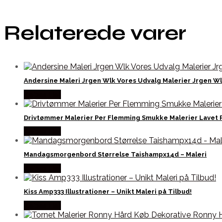
Relaterede varer
Andersine Maleri Jrgen Wlk Vores Udvalg Malerier Jrgen Wl
Købes Her
Drivtømmer Malerier Per Flemming Smukke Malerier Lavet 
Købes Her
Mandagsmorgenbord Størrelse Taishampx14d – Maleri
Købes Her
Kiss Amp333 Illustrationer – Unikt Maleri på Tilbud!
Købes Her