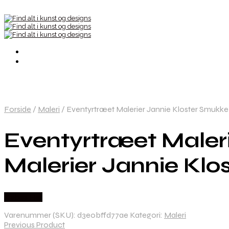
Forside
/
Maleri
/
Eventyrtræet Malerier Jannie Kloster Smukke E
Eventyrtræet Maler
Malerier Jannie Klos
Købes Her
Varenummer (SKU):
d3e0bffd77ae
Kategori:
Maleri
Previous Product