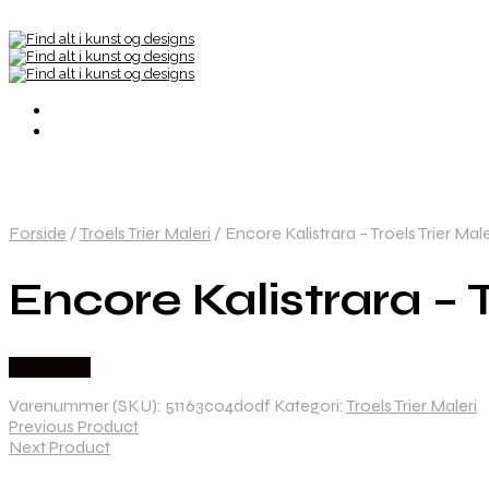
Forside
/
Troels Trier Maleri
/
Encore Kalistrara – Troels Trier Male
Encore Kalistrara – T
Købes Her
Varenummer (SKU):
51163c04d0df
Kategori:
Troels Trier Maleri
Previous Product
Next Product