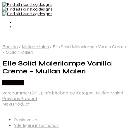
Forside
/
Mullan Maleri
/
Elle Solid Malerilampe Vanilla Creme
– Mullan Maleri
Elle Solid Malerilampe Vanilla
Creme – Mullan Maleri
Købes Her
Varenummer (SKU):
bf0b9eba0107
Kategori:
Mullan Maleri
Previous Product
Next Product
Beskrivelse
Yderligere information