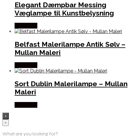
Elegant Dæmpbar Messing
Væglampe til Kunstbelysning
Købes Her
Belfast Malerilampe Antik Sølv –
Mullan Maleri
Købes Her
Sort Dublin Malerilampe – Mullan
Maleri
Købes Her
×
×
What are you looking for?