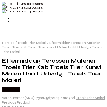
Forside
/
Troels Trier Maleri
/
Eftermiddag Terassen Malerier
Troels Trier Køb Troels Trier Kunst Maleri Unikt Udvalg – Troels
Trier Maleri
Eftermiddag Terassen Malerier
Troels Trier Køb Troels Trier Kunst
Maleri Unikt Udvalg – Troels Trier
Maleri
Købes Her
Varenummer (SKU):
738a45d7c1a9
Kategori:
Troels Trier Maleri
Previous Product
Next Product