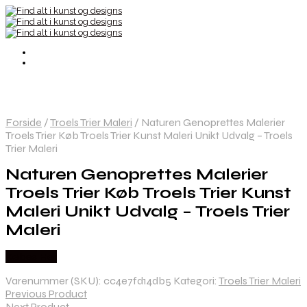
Forside
/
Troels Trier Maleri
/
Naturen Genoprettes Malerier
Troels Trier Køb Troels Trier Kunst Maleri Unikt Udvalg – Troels
Trier Maleri
Naturen Genoprettes Malerier
Troels Trier Køb Troels Trier Kunst
Maleri Unikt Udvalg – Troels Trier
Maleri
Købes Her
Varenummer (SKU):
cc4e7fd14db5
Kategori:
Troels Trier Maleri
Previous Product
Next Product