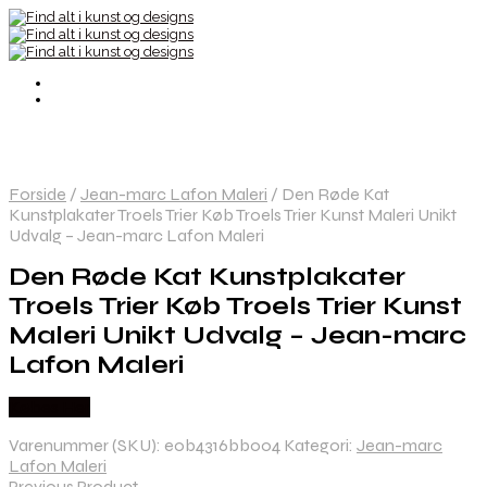
Forside
/
Jean-marc Lafon Maleri
/
Den Røde Kat
Kunstplakater Troels Trier Køb Troels Trier Kunst Maleri Unikt
Udvalg – Jean-marc Lafon Maleri
Den Røde Kat Kunstplakater
Troels Trier Køb Troels Trier Kunst
Maleri Unikt Udvalg – Jean-marc
Lafon Maleri
Købes Her
Varenummer (SKU):
e0b4316bb004
Kategori:
Jean-marc
Lafon Maleri
Previous Product