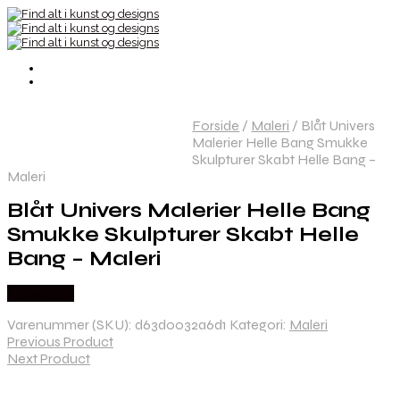
Forside
/
Maleri
/
Blåt Univers
Malerier Helle Bang Smukke
Skulpturer Skabt Helle Bang –
Maleri
Blåt Univers Malerier Helle Bang
Smukke Skulpturer Skabt Helle
Bang – Maleri
Købes Her
Varenummer (SKU):
d63d0032a6d1
Kategori:
Maleri
Previous Product
Next Product