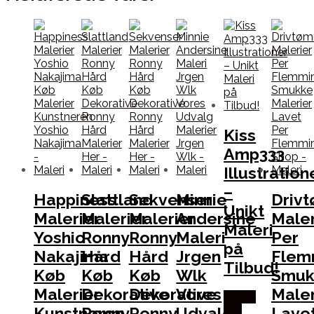
Kiss
Amp333
Illustration
–
Happiness
Slattland
Sekvenser
Minnie
Driv
Unikt
Malerier
Malerier
Malerier
Andersine
Maler
Maleri
Yoshio
Ronny
Ronny
Maleri
Per
på
Nakajima
Hård
Hård
Jrgen
Flem
Tilbud!
Køb
Køb
Køb
Wlk
Smuk
Malerier
Dekorative
Dekorative
Vores
Maler
Købes
Kunstneren
Ronny
Ronny
Udvalg
Lave
Her