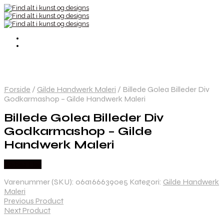
Forside
/
Gilde Handwerk Maleri
/
Billede Golea Billeder Div
Godkarmashop – Gilde Handwerk Maleri
Billede Golea Billeder Div
Godkarmashop – Gilde
Handwerk Maleri
Købes Her
Varenummer (SKU):
06a1666390e5
Kategori:
Gilde Handwerk
Maleri
Previous Product
Next Product