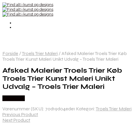
Forside
/
Troels Trier Maleri
/
Afsked Malerier Troels Trier Køb
Troels Trier Kunst Maleri Unikt Udvalg – Troels Trier Maleri
Afsked Malerier Troels Trier Køb
Troels Trier Kunst Maleri Unikt
Udvalg – Troels Trier Maleri
Købes Her
Varenummer (SKU):
70d19d04ede1
Kategori:
Troels Trier Maleri
Previous Product
Next Product