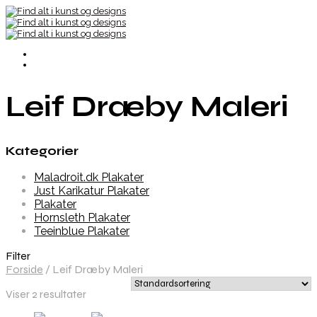
Leif Dræby Maleri
Kategorier
Maladroit.dk Plakater
Just Karikatur Plakater
Plakater
Hornsleth Plakater
Teeinblue Plakater
Filter
Forside
/
Leif Dræby Maleri
Viser 2 resultater