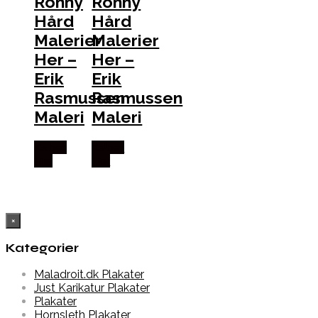
Ronny
Ronny
Hård
Hård
Malerier
Malerier
Her –
Her –
Erik
Erik
Rasmussen
Rasmussen
Maleri
Maleri
Købes
Købes
Her
Her
×
Kategorier
Maladroit.dk Plakater
Just Karikatur Plakater
Plakater
Hornsleth Plakater