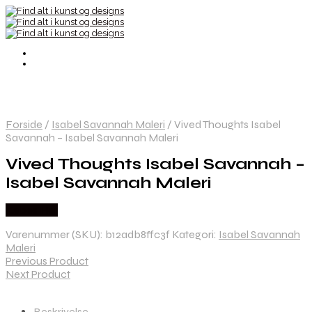
Forside
/
Isabel Savannah Maleri
/
Vived Thoughts Isabel
Savannah – Isabel Savannah Maleri
Vived Thoughts Isabel Savannah –
Isabel Savannah Maleri
Købes Her
Varenummer (SKU):
b12adb8ffc3f
Kategori:
Isabel Savannah
Maleri
Previous Product
Next Product
Beskrivelse