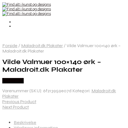
Forside
/
Maladroit.dk Plakater
/
Vilde Valmuer 100×140 ørk –
Maladroit.dk Plakater
Vilde Valmuer 100×140 ørk –
Maladroit.dk Plakater
Købes Her
Varenummer (SKU):
6f213959e07d
Kategori:
Maladroit.dk
Plakater
Previous Product
Next Product
Beskrivelse
Yderligere information