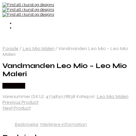
Forside
/
Leo Mio Maleri
/
Vandmanden Leo Mio – Leo Mio
Maleri
Vandmanden Leo Mio – Leo Mio
Maleri
Købes Her
Varenummer (SKU):
477483078838
Kategori:
Leo Mio Maleri
Previous Product
Next Product
Beskrivelse
Yderligere information