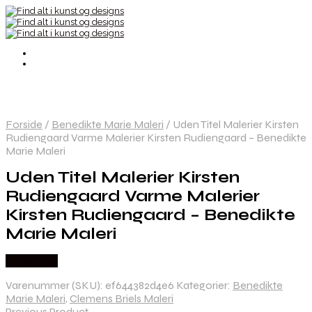
Forside
/
Benedikte Marie Maleri
/
Uden Titel Malerier Kirsten
Rudiengaard Varme Malerier Kirsten Rudiengaard – Benedikte
Marie Maleri
Uden Titel Malerier Kirsten
Rudiengaard Varme Malerier
Kirsten Rudiengaard – Benedikte
Marie Maleri
Købes Her
Varenummer (SKU):
ef644382d4e6
Kategorier:
Benedikte
Marie Maleri
,
Clemens Briels Maleri
Previous Product