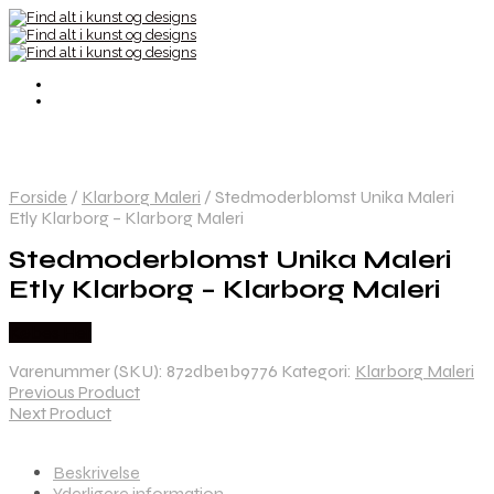
Forside
/
Klarborg Maleri
/
Stedmoderblomst Unika Maleri
Etly Klarborg – Klarborg Maleri
Stedmoderblomst Unika Maleri
Etly Klarborg – Klarborg Maleri
Købes Her
Varenummer (SKU):
872dbe1b9776
Kategori:
Klarborg Maleri
Previous Product
Next Product
Beskrivelse
Yderligere information