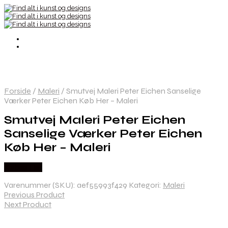
Forside
/
Maleri
/
Smutvej Maleri Peter Eichen Sanselige
Værker Peter Eichen Køb Her – Maleri
Smutvej Maleri Peter Eichen
Sanselige Værker Peter Eichen
Køb Her – Maleri
Købes Her
Varenummer (SKU):
aef55993f429
Kategori:
Maleri
Previous Product
Next Product