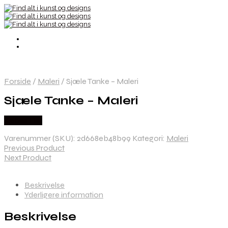
Forside
/
Maleri
/
Sjæle Tanke – Maleri
Sjæle Tanke – Maleri
Købes Her
Varenummer (SKU):
2d668eb48b99
Kategori:
Maleri
Previous Product
Next Product
Beskrivelse
Yderligere information
Beskrivelse