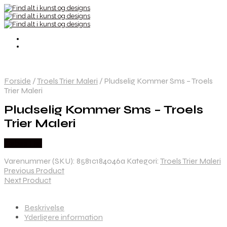
Forside
/
Troels Trier Maleri
/
Pludselig Kommer Sms – Troels
Trier Maleri
Pludselig Kommer Sms – Troels
Trier Maleri
Købes Her
Varenummer (SKU):
8581c184046a
Kategori:
Troels Trier Maleri
Previous Product
Next Product
Beskrivelse
Yderligere information